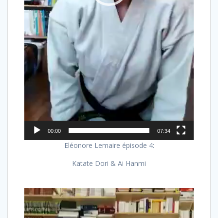
00:00
07:34
Eléonore Lemaire épisode 4:
Katate Dori & Ai Hanmi
Lecteur
vidéo