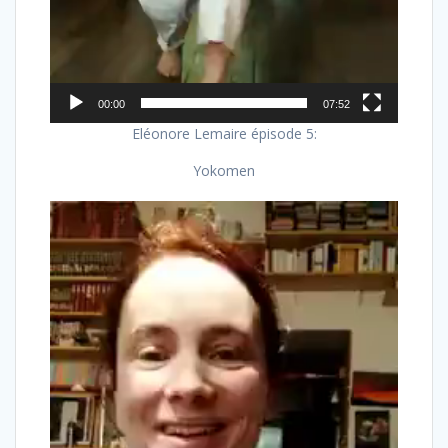
00:00
07:52
Eléonore Lemaire épisode 5:
Yokomen
Lecteur
vidéo